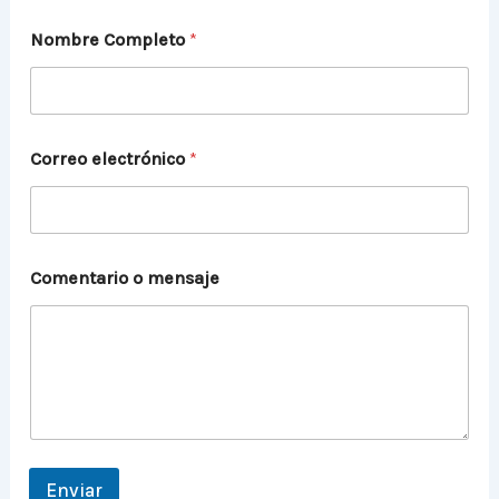
Nombre Completo
*
Correo electrónico
*
e
Comentario o mensaje
l
e
c
t
r
ó
n
i
c
o
Enviar
o