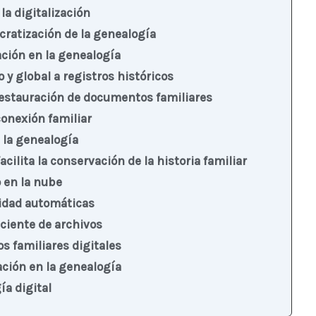
la digitalización
ocratización de la genealogía
zación en la genealogía
 y global a registros históricos
restauración de documentos familiares
conexión familiar
 la genealogía
acilita la conservación de la historia familiar
 en la nube
ridad automáticas
iciente de archivos
os familiares digitales
zación en la genealogía
ía digital