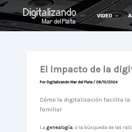
Ir
al
VIDEO
A
contenido
El impacto de la dig
Por
Digitalizando Mar del Plata
/
08/10/2024
Cómo la digitalización facilita la
familiar
La
genealogía
, o la búsqueda de las raí