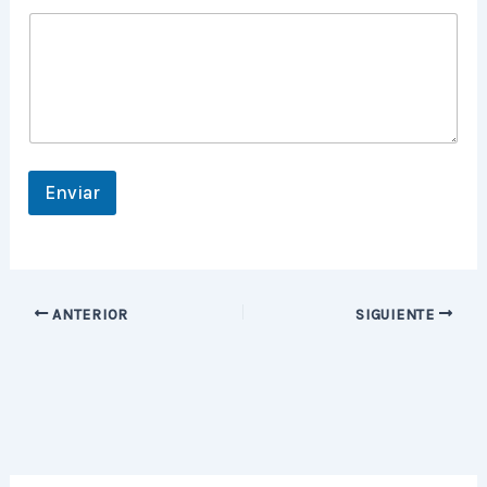
r
r
e
o
*
Enviar
ANTERIOR
SIGUIENTE