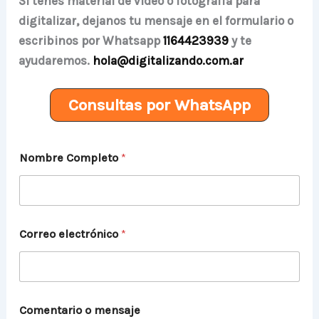
Si tenés material de video o fotografía para
digitalizar, dejanos tu mensaje en el formulario o
escribinos por Whatsapp
1164423939
y te
ayudaremos.
hola@digitalizando.com.ar
Consultas por WhatsApp
e
Nombre Completo
*
l
e
c
t
r
ó
Correo electrónico
*
n
i
c
o
C
o
Comentario o mensaje