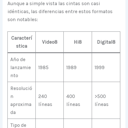
Aunque a simple vista las cintas son casi
idénticas, las diferencias entre estos formatos
son notables:
Caracterí
Video8
Hi8
Digital8
stica
Año de
lanzamie
1985
1989
1999
nto
Resolució
n
240
400
>500
aproxima
líneas
líneas
líneas
da
Tipo de