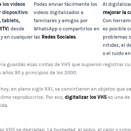
 los videos
Podes enviar fácilmente los
Al digitaliz
 dispositivo
videos digitalizados a
mejorar la c
 tablets,
familiares y amigos por
Con herrami
tTV
) desde
WhatsApp o compartirlos en
es posible c
 y en cualquier
las
Redes Sociales
.
problemas c
nitidez, el 
o el ruido en
ía guardás esas cintas de VHS que supieron registrar cu
 años 90 y principios de los 2000.
 hoy, en pleno siglo XXI, se convirtieron en objetos que 
cómo reproducirlos. Por eso,
digitalizar los VHS
es una de 
ida.
s VHS se degradan. La humedad, el polvo, el calor y sim