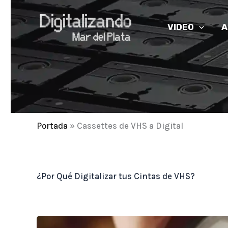
Ir
al
VIDEO
A
contenido
Portada
»
Cassettes de VHS a Digital
¿Por Qué Digitalizar tus Cintas de VHS?