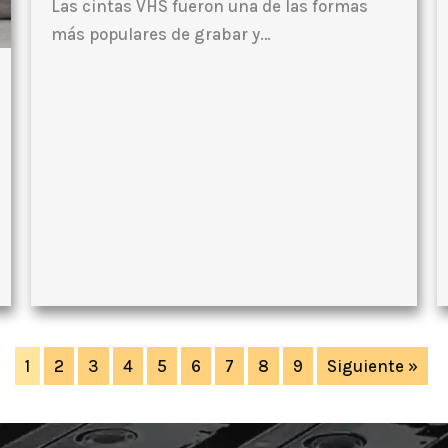
Las cintas VHS fueron una de las formas
más populares de grabar y…
1
2
3
4
5
6
7
8
9
Siguiente »