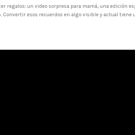
r regalos: un video sorpresa para mamá, una edición esp
. Convertir esos recuerdos en algo visible y actual tiene