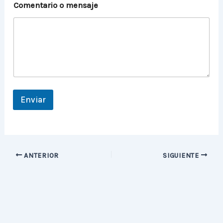
Comentario o mensaje
N
o
m
b
r
e
N
o
m
b
Enviar
r
e
ANTERIOR
SIGUIENTE